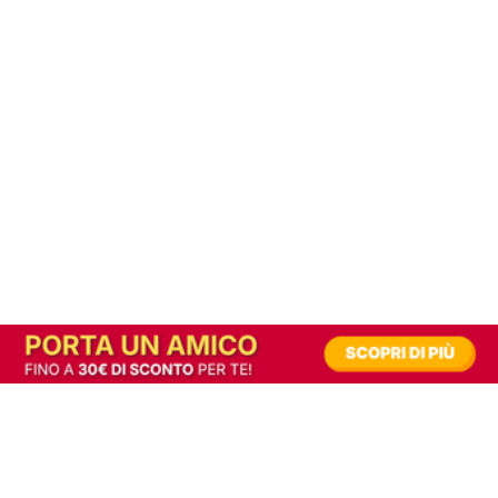
In alternativa, prova la versione digitale!
|
Abbonati
Contribuisci a mantenere questo sito gratuito
Riusciamo a fornire informazione gratuita grazie alla pubblicità erogata dai nostri
partner.
Accettando i consensi richiesti permetti ai nostri partner di creare un'esperienza