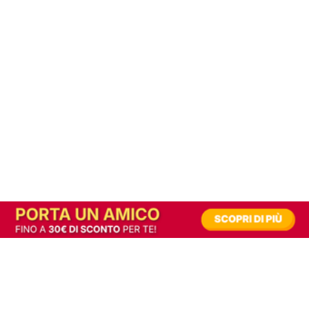
In alternativa, prova la versione digitale!
|
Abbonati
Contribuisci a mantenere questo sito gratuito
Riusciamo a fornire informazione gratuita grazie alla pubblicità erogata dai nostri
partner.
Accettando i consensi richiesti permetti ai nostri partner di creare un'esperienza