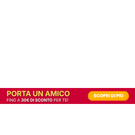
In alternativa, prova la versione digitale!
|
Abbonati
Contribuisci a mantenere questo sito gratuito
Riusciamo a fornire informazione gratuita grazie alla pubblicità erogata dai nostri
partner.
Accettando i consensi richiesti permetti ai nostri partner di creare un'esperienza