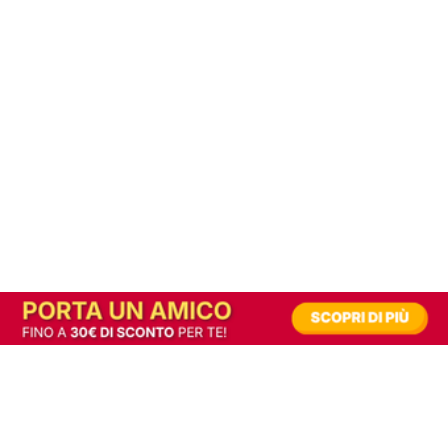
In alternativa, prova la versione digitale!
|
Abbonati
Contribuisci a mantenere questo sito gratuito
Riusciamo a fornire informazione gratuita grazie alla pubblicità erogata dai nostri
partner.
Accettando i consensi richiesti permetti ai nostri partner di creare un'esperienza