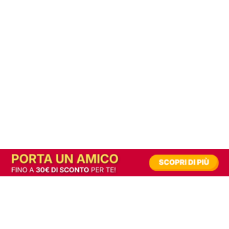
In alternativa, prova la versione digitale!
|
Abbonati
Contribuisci a mantenere questo sito gratuito
Riusciamo a fornire informazione gratuita grazie alla pubblicità erogata dai nostri
partner.
Accettando i consensi richiesti permetti ai nostri partner di creare un'esperienza