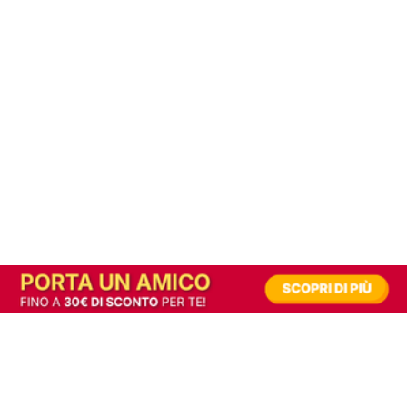
In alternativa, prova la versione digitale!
|
Abbonati
Contribuisci a mantenere questo sito gratuito
Riusciamo a fornire informazione gratuita grazie alla pubblicità erogata dai nostri
partner.
Accettando i consensi richiesti permetti ai nostri partner di creare un'esperienza