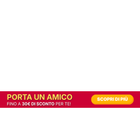
In alternativa, prova la versione digitale!
|
Abbonati
Contribuisci a mantenere questo sito gratuito
Riusciamo a fornire informazione gratuita grazie alla pubblicità erogata dai nostri
partner.
Accettando i consensi richiesti permetti ai nostri partner di creare un'esperienza