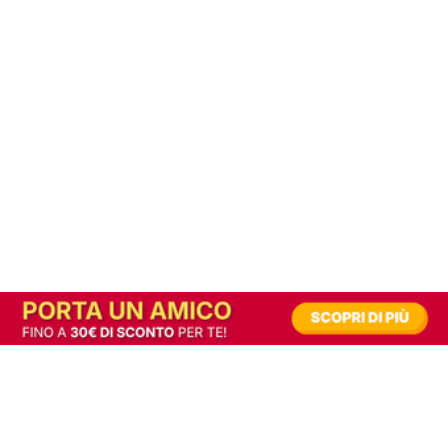
In alternativa, prova la versione digitale!
|
Abbonati
Contribuisci a mantenere questo sito gratuito
Riusciamo a fornire informazione gratuita grazie alla pubblicità erogata dai nostri
partner.
Accettando i consensi richiesti permetti ai nostri partner di creare un'esperienza