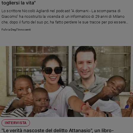
togliersi la vita"
Sanremo
Lo scrittore Niccolò Agliardi nel podcast "A domani - La scomparsa di
2026
Giacomo" ha ricostruito la vicenda di un informatico di 29 anni di Milano
Cinema,
che, dopo il furto del suo pc, ha fatto perdere le sue tracce per poi essere
ritrovato in aperta campagna impiccato. È uno dei contributi dell'inchiesta
Tv
Fulvia Degl'Innocenti
sul suicidio tra i giovani che trovate sul numero di "Famiglia Cristiana" in
e
edicola da giovedì 16 novembre. Il suicidio è la seconda causa di morte
streaming
dopo gli incidenti stradali tra i 15 e i 29 anni: la parola agli esperti e ai
Libri
genitori che hanno perso un figlio
Musica
Arte
Famiglia
ed
educazione
Genitori
e
figli
Nonni
INTERVISTA
Coppia
"Le verità nascoste del delitto Attanasio", un libro-
Scuola