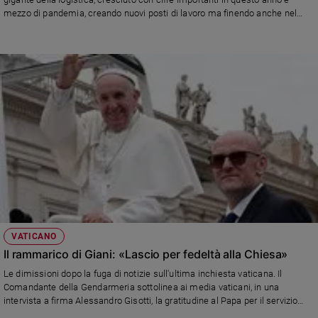
mezzo di pandemia, creando nuovi posti di lavoro ma finendo anche nel
mirino delle polemiche legate allo sfruttamento e all’elusione fiscale
VATICANO
Il rammarico di Giani: «Lascio per fedeltà alla Chiesa»
Le dimissioni dopo la fuga di notizie sull'ultima inchiesta vaticana. Il
Comandante della Gendarmeria sottolinea ai media vaticani, in una
intervista a firma Alessandro Gisotti, la gratitudine al Papa per il servizio
che ha potuto svolgere in questi anni in Vaticano