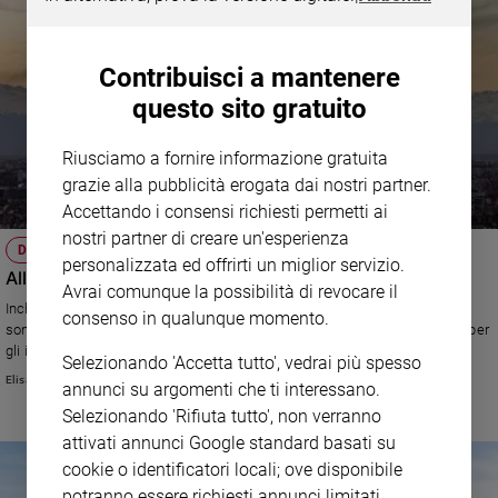
Contribuisci a mantenere
questo sito gratuito
Riusciamo a fornire informazione gratuita
grazie alla pubblicità erogata dai nostri partner.
Accettando i consensi richiesti permetti ai
nostri partner di creare un'esperienza
DIECI ANNI DOPO
personalizzata ed offrirti un miglior servizio.
Alla fine Torino è rimasta sul podio
Avrai comunque la possibilità di revocare il
Inchiesta: la città 10 anni dopo le Olimpiadi invernali. Bilancio tutto
consenso in qualunque momento.
sommato positivo. Turismo in crescita. Addio grigiore. Qualche rimorso per
gli impianti spenti e per il villaggio, oggi preda del degrado. Viaggio nei
Selezionando 'Accetta tutto', vedrai più spesso
luoghi dei Giochi.
Elisa Chiari
annunci su argomenti che ti interessano.
Selezionando 'Rifiuta tutto', non verranno
attivati annunci Google standard basati su
cookie o identificatori locali; ove disponibile
potranno essere richiesti annunci limitati.