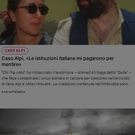
CASO ALPI
Caso Alpi, «Le istituzioni italiane mi pagarono per
mentire»
“Chi l’ha visto” ha rintracciato il testimone – Ahmed Ali Rage detto “Gelle” –
che fece condannare l’unico somalo in carcere per concorso nell’omicidio
di Ilaria Alpi e MIran Hrovatin. Le rivelazioni contenute nell’intervista sono
sconvolgenti: la sua testimonianza fu “comprata” per fare il nome di una
Andrea Palladino
persona che non c’entrava nulla. Se quanto dice è vero, si tratta di un
“depistaggio di Stato”.