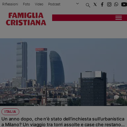
Riflessioni
Foto
Video
Podcast
Privacy Policy
Chi siamo
Contatti
Pubblicità
Attualità
Registrati
Redazione
Italia
INCHIESTA
Cronaca
Politica
Mondo
Economia
Legalità
e
giustizia
Sport
Interviste
Papa
ITALIA
Papa
Un anno dopo, che n'è stato dell’inchiesta sull’urbanistica
a Milano? Un viaggio tra torri assolte e case che restano