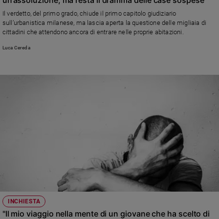
Ambiente
Il verdetto, del primo grado, chiude il primo capitolo giudiziario
e
sull’urbanistica milanese, ma lascia aperta la questione delle migliaia di
Creato
cittadini che attendono ancora di entrare nelle proprie abitazioni.
Volontariato
Luca Cereda
Diritti
Aziende
di
valore
Caso
della
settimana
Migranti
Diversità
e
inclusione
Costume
Cultura
INCHIESTA
e
"Il mio viaggio nella mente di un giovane che ha scelto di
spettacoli