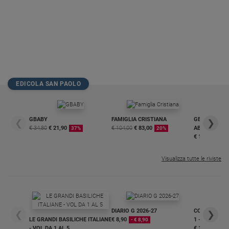
EDICOLA SAN PAOLO
GBABY
FAMIGLIA CRISTIANA
GBABY DIGITA
❮
❯
€ 34,80
€ 21,90
€ 104,00
€ 83,00
ABBONAMEN
37%
20%
€ 16,99
Visualizza tutte le riviste
DIARIO G 2026-27
COLLANA ARS
❮
❯
LE GRANDI BASILICHE ITALIANE
€ 8,90
1 - 2
- € 8,90
- VOL DA 1 AL 5
€ 18,50