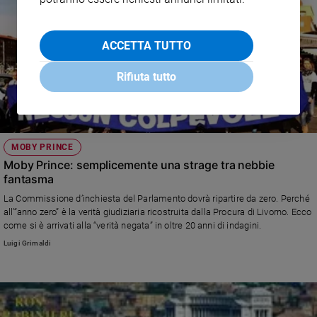
ACCETTA TUTTO
Rifiuta tutto
MOBY PRINCE
Moby Prince: semplicemente una strage tra nebbie
fantasma
La Commissione d’inchiesta del Parlamento dovrà ripartire da zero. Perché
all’“anno zero” è la verità giudiziaria ricostruita dalla Procura di Livorno. Ecco
come si è arrivati alla “verità negata” in oltre 20 anni di indagini.
Luigi Grimaldi