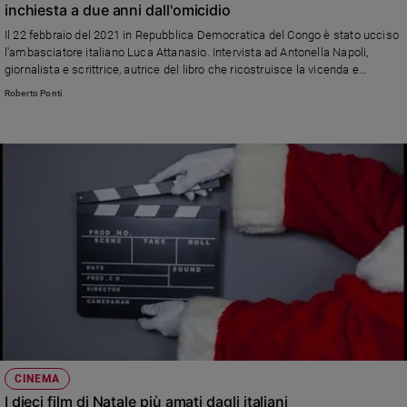
inchiesta a due anni dall'omicidio
e
giovani
Il 22 febbraio del 2021 in Repubblica Democratica del Congo è stato ucciso
l'ambasciatore italiano Luca Attanasio. Intervista ad Antonella Napoli,
Adolescenza
giornalista e scrittrice, autrice del libro che ricostruisce la vicenda e
Bioetica
l'indagine in corso tra Roma e Kinshasa
Roberto Ponti
Vai
Riflessioni
Foto
Video
Podcast
CINEMA
Privacy
I dieci film di Natale più amati dagli italiani