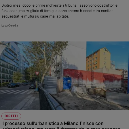
Chiesa
sospese
Dodici mesi dopo le prime inchieste, i tribunali assolvono costruttori e
Chiesa
funzionari, ma migliaia di famiglie sono ancora bloccate tra cantieri
sequestrati e mutui su case mai abitate.
Fede
Luca Cereda
e
spiritualità
Santi
Devozione
e
fede
Parola
del
giorno
Santo
del
giorno
Società
DIRITTI
e
Il processo sull’urbanistica a Milano finisce con
valori
un’assoluzione, ma resta il dramma delle case sospese