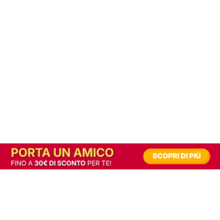
In alternativa, prova la versione digitale!
|
Abbonati
Contribuisci a mantenere questo sito gratuito
Riusciamo a fornire informazione gratuita grazie alla pubblicità erogata dai nostri
partner.
Accettando i consensi richiesti permetti ai nostri partner di creare un'esperienza