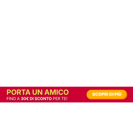
In alternativa, prova la versione digitale!
|
Abbonati
Contribuisci a mantenere questo sito gratuito
Riusciamo a fornire informazione gratuita grazie alla pubblicità erogata dai nostri
partner.
Accettando i consensi richiesti permetti ai nostri partner di creare un'esperienza