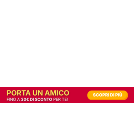
In alternativa, prova la versione digitale!
|
Abbonati
Contribuisci a mantenere questo sito gratuito
Riusciamo a fornire informazione gratuita grazie alla pubblicità erogata dai nostri
partner.
Accettando i consensi richiesti permetti ai nostri partner di creare un'esperienza