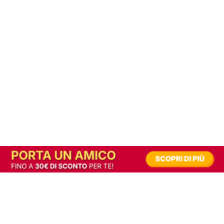
In alternativa, prova la versione digitale!
|
Abbonati
Contribuisci a mantenere questo sito gratuito
Riusciamo a fornire informazione gratuita grazie alla pubblicità erogata dai nostri
partner.
Accettando i consensi richiesti permetti ai nostri partner di creare un'esperienza