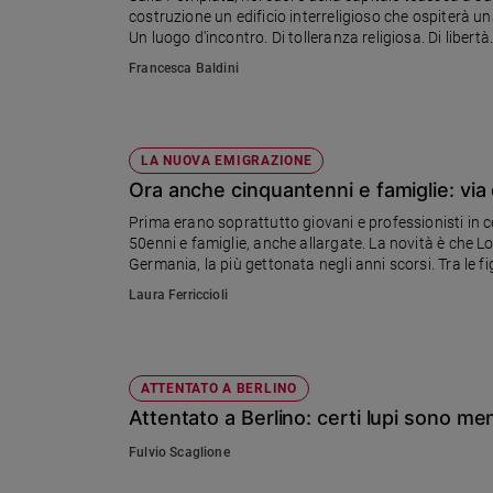
costruzione un edificio interreligioso che ospiterà u
Ambiente
Un luogo d'incontro. Di tolleranza religiosa. Di libertà
e
Creato
Francesca Baldini
Volontariato
Diritti
Aziende
LA NUOVA EMIGRAZIONE
di
Ora anche cinquantenni e famiglie: via 
valore
Prima erano soprattutto giovani e professionisti in c
Caso
50enni e famiglie, anche allargate. La novità è che Lo
della
Germania, la più gettonata negli anni scorsi. Tra le fi
settimana
ricercatissimi negli ospedali inglesi
Laura Ferriccioli
Migranti
Diversità
e
inclusione
ATTENTATO A BERLINO
Costume
Attentato a Berlino: certi lupi sono meno
Cultura
Fulvio Scaglione
e
spettacoli