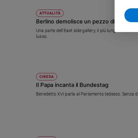
Policy
ATTUALITÀ
Berlino demolisce un pezzo di storia
Chi
Una parte dell'East side gallery, il più lungo tratto
siamo
lusso.
Contatti
Pubblicità
CHIESA
Registrati
Il Papa incanta il Bundestag
Benedetto XVI parla al Parlamento tedesco. Senza diri
Redazione
Social