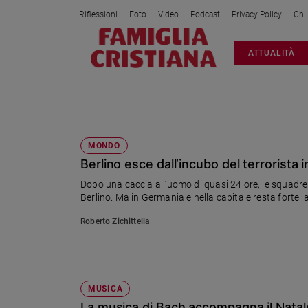
Riflessioni
Foto
Video
Podcast
Privacy Policy
Chi
Attualità
ATTUALITÀ
Italia
Cronaca
Politica
BERLINO
Mondo
Economia
MONDO
Berlino esce dall’incubo del terrorista 
Legalità
e
Dopo una caccia all’uomo di quasi 24 ore, le squadre s
giustizia
Berlino. Ma in Germania e nella capitale resta forte la
Sport
Roberto Zichittella
Interviste
Papa
Papa
MUSICA
La musica di Bach accompagna il Natal