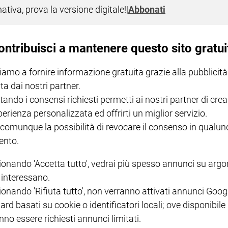
nativa, prova la versione digitale!
|
Abbonati
ontribuisci a mantenere questo sito gratui
sistema comunista ma spalancò le porte a una serie di cambiamenti
iamo a fornire informazione gratuita grazie alla pubblicità
di Berlino...
ta dai nostri partner.
tando i consensi richiesti permetti ai nostri partner di crea
perienza personalizzata ed offrirti un miglior servizio.
 comunque la possibilità di revocare il consenso in qualu
nto.
ionando 'Accetta tutto', vedrai più spesso annunci su arg
, ma anche in Belgio e in Cina, in cerca di migliori opportunità. Hanno tr
i interessano.
ionando 'Rifiuta tutto', non verranno attivati annunci Goog
ard basati su cookie o identificatori locali; ove disponibile
nno essere richiesti annunci limitati.