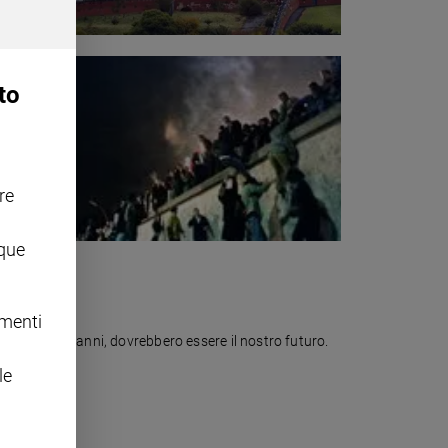
to
re
nque
omenti
a i 20 e i 40 anni, dovrebbero essere il nostro futuro.
le