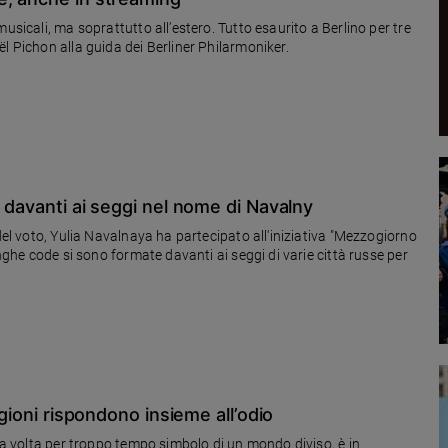
usicali, ma soprattutto all’estero. Tutto esaurito a Berlino per tre
l Pichon alla guida dei Berliner Philarmoniker.
 davanti ai seggi nel nome di Navalny
del voto, Yulia Navalnaya ha partecipato all'iniziativa "Mezzogiorno
unghe code si sono formate davanti ai seggi di varie città russe per
igioni rispondono insieme all’odio
sua volta per troppo tempo simbolo di un mondo diviso, è in