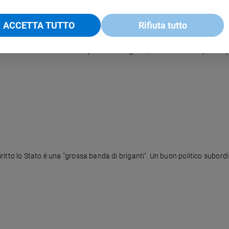
ACCETTA TUTTO
Rifiuta tutto
 del Muro conservato nella sua posizione originale, sarà abbattuta per f
tto lo Stato è una "grossa banda di briganti". Un buon politico subordin