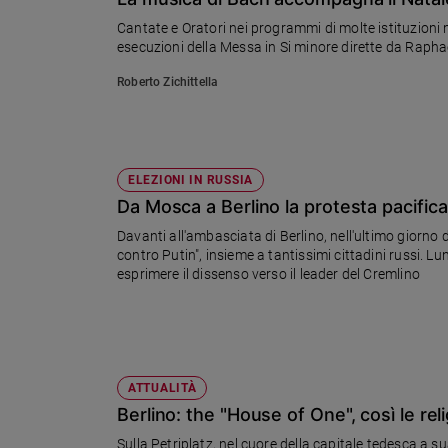
Chiesa
Cantate e Oratori nei programmi di molte istituzioni m
Chiesa
esecuzioni della Messa in Si minore dirette da Raphaë
Fede
Roberto Zichittella
e
spiritualità
Santi
Devozione
ELEZIONI IN RUSSIA
e
Da Mosca a Berlino la protesta pacifica
fede
Davanti all'ambasciata di Berlino, nell'ultimo giorno 
Parola
contro Putin", insieme a tantissimi cittadini russi. L
del
esprimere il dissenso verso il leader del Cremlino
giorno
Santo
del
giorno
ATTUALITÀ
Società
Berlino: the "House of One", così le rel
e
valori
Sulla Petriplatz, nel cuore della capitale tedesca a 