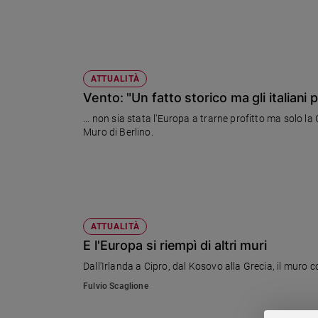
Sanremo
2026
Cinema,
Tv
ATTUALITÀ
e
Vento: "Un fatto storico ma gli italiani 
streaming
Libri
... non sia stata l'Europa a trarne profitto ma solo la
Muro di Berlino.
Musica
Arte
Famiglia
ed
educazione
ATTUALITÀ
Genitori
E l'Europa si riempì di altri muri
e
figli
Dall'Irlanda a Cipro, dal Kosovo alla Grecia, il muro co
Nonni
Fulvio Scaglione
Coppia
Scuola