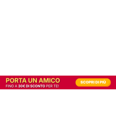
In alternativa, prova la versione digitale!
|
Abbonati
Contribuisci a mantenere questo sito gratuito
Riusciamo a fornire informazione gratuita grazie alla pubblicità erogata dai nostri
partner.
Accettando i consensi richiesti permetti ai nostri partner di creare un'esperienza