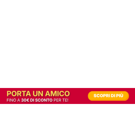
In alternativa, prova la versione digitale!
|
Abbonati
Contribuisci a mantenere questo sito gratuito
Riusciamo a fornire informazione gratuita grazie alla pubblicità erogata dai nostri
partner.
Accettando i consensi richiesti permetti ai nostri partner di creare un'esperienza