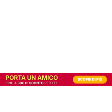
In alternativa, prova la versione digitale!
|
Abbonati
Contribuisci a mantenere questo sito gratuito
Riusciamo a fornire informazione gratuita grazie alla pubblicità erogata dai nostri
partner.
Accettando i consensi richiesti permetti ai nostri partner di creare un'esperienza