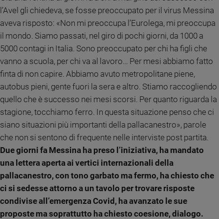
Ambiente
l’Avel gli chiedeva, se fosse preoccupato per il virus Messina
e
aveva risposto: «Non mi preoccupa l’Eurolega, mi preoccupa
Creato
il mondo. Siamo passati, nel giro di pochi giorni, da 1000 a
Volontariato
5000 contagi in Italia. Sono preoccupato per chi ha figli che
Diritti
vanno a scuola, per chi va al lavoro… Per mesi abbiamo fatto
Aziende
finta di non capire. Abbiamo avuto metropolitane piene,
di
autobus pieni, gente fuori la sera e altro. Stiamo raccogliendo
valore
quello che è successo nei mesi scorsi. Per quanto riguarda la
Caso
della
stagione, tocchiamo ferro. In questa situazione penso che ci
settimana
siano situazioni più importanti della pallacanestro», parole
Migranti
che non si sentono di frequente nelle interviste post partita.
Diversità
Due giorni fa Messina ha preso l’iniziativa, ha mandato
e
una lettera aperta ai vertici internazionali della
inclusione
pallacanestro, con tono garbato ma fermo, ha chiesto che
Costume
ci si sedesse attorno a un tavolo per trovare risposte
Cultura
condivise all’emergenza Covid, ha avanzato le sue
e
proposte ma soprattutto ha chiesto coesione, dialogo.
spettacoli