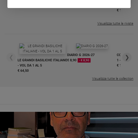
❮
❯
€ 34,80
€ 21,90
€ 104,00
€ 83,00
ABBONAMEN
37%
20%
€ 16,99
Visualizza tutte le riviste
DIARIO G 2026-27
COLLANA ARS
❮
❯
LE GRANDI BASILICHE ITALIANE
€ 8,90
1 - 2
- € 8,90
- VOL DA 1 AL 5
€ 18,50
€ 64,50
Visualizza tutte le collection