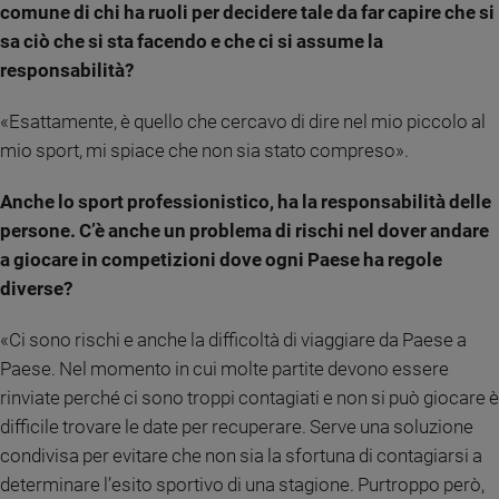
comune di chi ha ruoli per decidere tale da far capire che si
Policy
sa ciò che si sta facendo e che ci si assume la
responsabilità?
Chi
siamo
«Esattamente, è quello che cercavo di dire nel mio piccolo al
mio sport, mi spiace che non sia stato compreso».
Contatti
Anche lo sport professionistico, ha la responsabilità delle
persone. C’è anche un problema di rischi nel dover andare
Pubblicità
a giocare in competizioni dove ogni Paese ha regole
Registrati
diverse?
«Ci sono rischi e anche la difficoltà di viaggiare da Paese a
Redazione
Paese. Nel momento in cui molte partite devono essere
rinviate perché ci sono troppi contagiati e non si può giocare è
Social
difficile trovare le date per recuperare. Serve una soluzione
condivisa per evitare che non sia la sfortuna di contagiarsi a
determinare l’esito sportivo di una stagione. Purtroppo però,