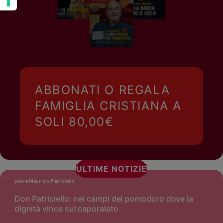
ABBONATI O REGALA
FAMIGLIA CRISTIANA A
SOLI 80,00€
ULTIME NOTIZIE
padre Maurizio Patriciello
Don Patriciello: nei campi del pomodoro dove la
dignità vince sul caporalato