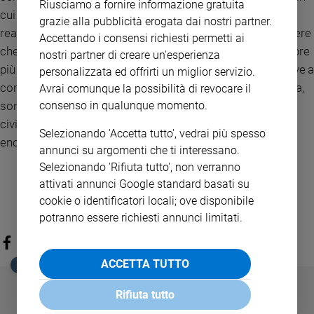
Riusciamo a fornire informazione gratuita
cui non si riesce a discutere senza litigare, ho letto qualche
grazie alla pubblicità erogata dai nostri partner.
reazione scomposta alla mia lettera che mi ha fatto più ridere
Accettando i consensi richiesti permetti ai
che arrabbiare: anno dopo anno noto che discutere è sempre
nostri partner di creare un'esperienza
più sinonimo di rissa, sta venendo meno la cultura che serve a
personalizzata ed offrirti un miglior servizio.
condividere una diversità di opinioni per provare a risolverla,
Avrai comunque la possibilità di revocare il
sono concetti che ormai non fanno più parte della società
consenso in qualunque momento.
civile. In un momento così difficile questo a me sembra un
Selezionando 'Accetta tutto', vedrai più spesso
enorme problema».
annunci su argomenti che ti interessano.
Selezionando 'Rifiuta tutto', non verranno
attivati annunci Google standard basati su
cookie o identificatori locali; ove disponibile
potranno essere richiesti annunci limitati.
ACCETTA TUTTO
EDICOLA SAN PAOLO
Rifiuta tutto
GBABY
FAMIGLIA CRISTIANA
GBABY DIGITA