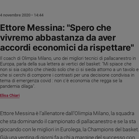
Chiesa
Chiesa
4 novembre 2020 • 14:44
Fede
Ettore Messina: "Spero che
e
vivremo abbastanza da aver
spiritualità
accordi economici da rispettare"
Santi
Devozione
Il coach di Olimpia Milano, uno dei migliori tecnici di pallacanestro in
e
Europa, parla della sua lettera ai vertici del basket: "Mi spiace che
fede
non si sia capito che chiedo solo che ci si sieda attorno a un tavolo e
Parola
che si cerchi di comporre i contrasti per una decisione condivisa in
tema di emergenza covid : non c'è economia che regga se la
del
pandemia dilaga".
giorno
Elisa Chiari
Santo
del
giorno
Ettore Messina è l’allenatore dall’Olimpia Milano, la squadra
che sta dominando il campionato di pallacanestro e se la sta
Società
e
giocando con le migliori in Eurolega, la Champions del basket.
valori
Già una ventina di giorni fa a chi a margine del successo con