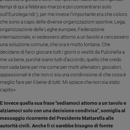
e
tempi di qui a febbraio-marzo e poi concentrarsi solo
giovani
sull'Eurolega ndr.), per me invece l’importante era che coloro
Adolescenza
che sono a capo delle diverse organizzazioni sportive, Lega,
Bioetica
organizzazione delle Leghe europee, Federazione
internazionale, si sedessero attorno a un tavolo e cercassero
una soluzione comune, che ora è molto lontana. Che
Vai
decidano di farci giocare tutti i giorni o vestiti da Pulcinella a
me va bene, purché siano tutti d’accordo, quello che credo
non vada bene per me come per molti allenatori, giocatori,
Riflessioni
appassionati è che non ci sia una condivisione di che cosa è
meglio fare per il bene di tutti. Mi spiace che non sia stato
Foto
capito».
Video
E invece quella sua frase "sediamoci attorno a un tavolo e
alziamoci solo con una decisione condivisa", somiglia al
Podcast
messaggio ricorrente del Presidente Mattarella alle
autorità civili. Anche lì ci sarebbe bisogno di fornte
Privacy