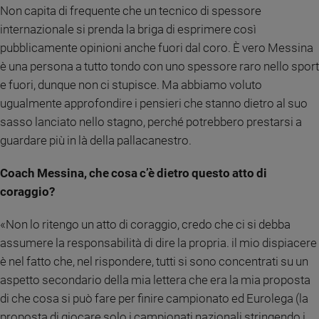
Non capita di frequente che un tecnico di spessore
Sanremo
internazionale si prenda la briga di esprimere così
2026
pubblicamente opinioni anche fuori dal coro. È vero Messina
Cinema,
è una persona a tutto tondo con uno spessore raro nello sport
Tv
e
e fuori, dunque non ci stupisce. Ma abbiamo voluto
streaming
ugualmente approfondire i pensieri che stanno dietro al suo
Libri
sasso lanciato nello stagno, perché potrebbero prestarsi a
Musica
guardare più in là della pallacanestro.
Arte
Coach Messina, che cosa c’è dietro questo atto di
Famiglia
coraggio?
ed
educazione
«Non lo ritengo un atto di coraggio, credo che ci si debba
Genitori
assumere la responsabilità di dire la propria. il mio dispiacere
e
è nel fatto che, nel rispondere, tutti si sono concentrati su un
figli
aspetto secondario della mia lettera che era la mia proposta
Nonni
di che cosa si può fare per finire campionato ed Eurolega (la
Coppia
proposta di giocare solo i campionati nazionali stringendo i
Scuola