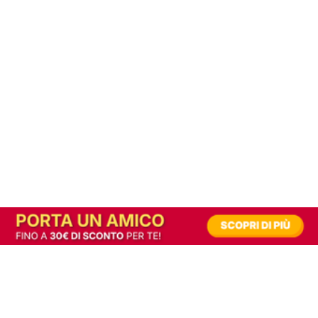
In alternativa, prova la versione digitale!
|
Abbonati
Contribuisci a mantenere questo sito gratuito
Riusciamo a fornire informazione gratuita grazie alla pubblicità erogata dai nostri
partner.
Accettando i consensi richiesti permetti ai nostri partner di creare un'esperienza