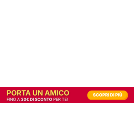
In alternativa, prova la versione digitale!
|
Abbonati
Contribuisci a mantenere questo sito gratuito
Riusciamo a fornire informazione gratuita grazie alla pubblicità erogata dai nostri
partner.
Accettando i consensi richiesti permetti ai nostri partner di creare un'esperienza