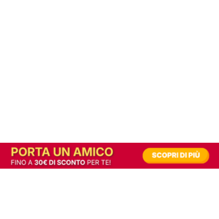
In alternativa, prova la versione digitale!
|
Abbonati
Contribuisci a mantenere questo sito gratuito
Riusciamo a fornire informazione gratuita grazie alla pubblicità erogata dai nostri
partner.
Accettando i consensi richiesti permetti ai nostri partner di creare un'esperienza