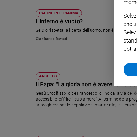
mome
Policy
PAGINE PER L'ANIMA
Selez
L’inferno è vuoto?
che t
Chi
Se Dio rispetta la libertà dell'uomo, non è men vero ch
Selez
siamo
Gianfranco Ravasi
stand
potra
Contatti
Pubblicità
ANGELUS
Registrati
Il Papa: "La gloria non è avere fama e p
Gesù Crocifisso, dice Francesco, ci indica la via del d
Redazione
accessibile, offrire il suo amore". Al termine della pre
la preghiera per le popolazioni martoriate, in Ucraina
Siria
Social