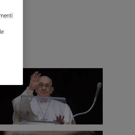
omenti
posta
le