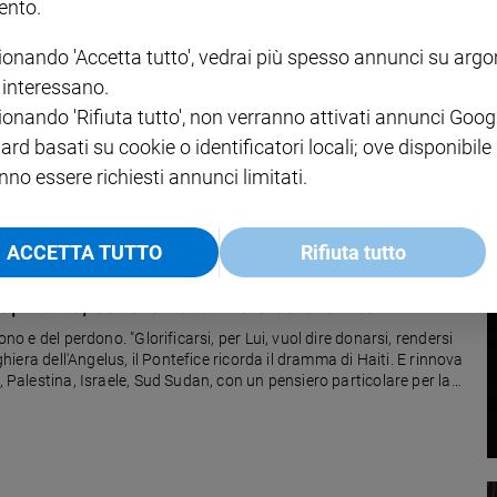
nto.
ionando 'Accetta tutto', vedrai più spesso annunci su arg
i interessano.
e la sua misericordia è infinita. Ecco i due poli in cui trova spazio la ris
ionando 'Rifiuta tutto', non verranno attivati annunci Goog
ard basati su cookie o identificatori locali; ove disponibile
nno essere richiesti annunci limitati.
ACCETTA TUTTO
Rifiuta tutto
opolarità, bensì amare fino a dare la vita"
ono e del perdono. "Glorificarsi, per Lui, vuol dire donarsi, rendersi
ghiera dell'Angelus, il Pontefice ricorda il dramma di Haiti. E rinnova
, Palestina, Israele, Sud Sudan, con un pensiero particolare per la