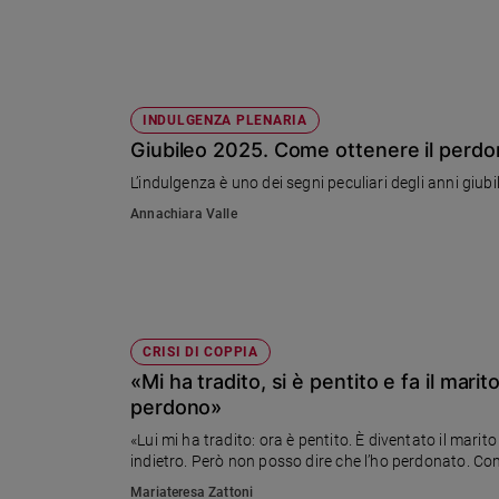
Sanremo
2026
Cinema,
Tv
INDULGENZA PLENARIA
e
Giubileo 2025. Come ottenere il perdon
streaming
L’indulgenza è uno dei segni peculiari degli anni giubi
Libri
Musica
Annachiara Valle
Arte
Famiglia
ed
educazione
CRISI DI COPPIA
Genitori
«Mi ha tradito, si è pentito e fa il marit
e
perdono»
figli
«Lui mi ha tradito: ora è pentito. È diventato il marito
Nonni
indietro. Però non posso dire che l’ho perdonato. Com
Coppia
Mariateresa Zattoni
Scuola