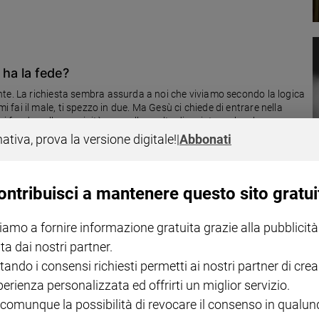
i ha la fede?
nte. La richiesta sembra assurda a noi che viviamo secondo la logica
e mi fai il male, ti spezzo in due. Ma Gesù ci chiede di entrare nella
si fonda sulla passività, ma sulla scelta di resistere al male
ggi la risposta di don Stefano Stimamiglio, direttore di Famiglia
nativa, prova la versione digitale!
|
Abbonati
ontribuisci a mantenere questo sito gratui
spirito mi ha mostrato la via della speranza
iamo a fornire informazione gratuita grazie alla pubblicità
onfida come ha ricevuto la forza di perdonare. «Nella realtà tanti
ta dai nostri partner.
tando i consensi richiesti permetti ai nostri partner di crea
perienza personalizzata ed offrirti un miglior servizio.
 comunque la possibilità di revocare il consenso in qualu