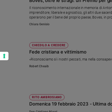
Boves, oltre le stragi: un Premio per gli
Il riconoscimento internazionale in memoria di Anto
imprenditore, liberale e agnostico, gli altri due sacer
operarono per il bene del proprio paese, Boves, in pro
nazifascista in Italia nel 1943. Le candidature devon
Chiara Genisio
vincitori
CHIEDILO A CREDERE
Fede cristiana e vittimismo
«Riconosciamo sì i nostri peccati, ma nella consape
Robert Cheaib
RITO AMBROSIANO
Domenica 19 febbraio 2023 - Ultima do
Don Cristiano Mauri