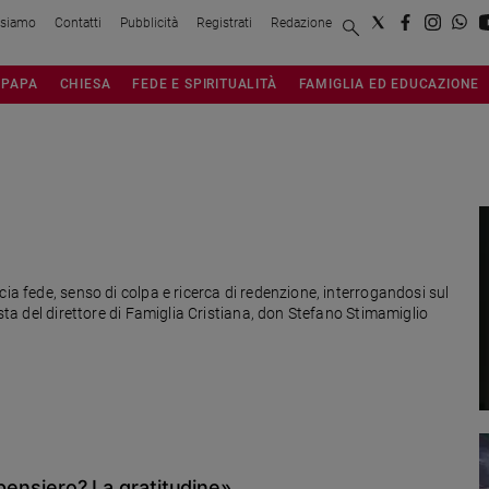
 siamo
Contatti
Pubblicità
Registrati
Redazione
PAPA
CHIESA
FEDE E SPIRITUALITÀ
FAMIGLIA ED EDUCAZIONE
cia fede, senso di colpa e ricerca di redenzione, interrogandosi sul
osta del direttore di Famiglia Cristiana, don Stefano Stimamiglio
o pensiero? La gratitudine»