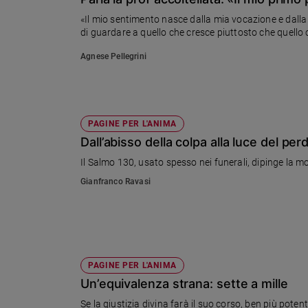
Chiesa
«Il mio sentimento nasce dalla mia vocazione e dalla
Chiesa
di guardare a quello che cresce piuttosto che quello
Fede
Agnese Pellegrini
e
spiritualità
Santi
Devozione
PAGINE PER L'ANIMA
e
Dall’abisso della colpa alla luce del pe
fede
Il Salmo 130, usato spesso nei funerali, dipinge la 
Parola
del
Gianfranco Ravasi
giorno
Santo
del
giorno
PAGINE PER L'ANIMA
Società
Un’equivalenza strana: sette a mille
e
valori
Se la giustizia divina farà il suo corso, ben più pote