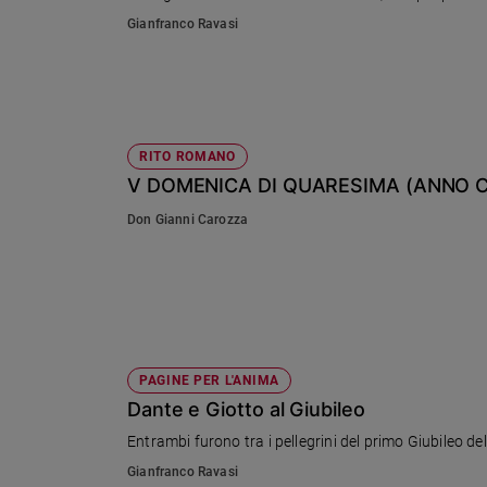
Ambiente
Gianfranco Ravasi
e
Creato
Volontariato
Diritti
Aziende
RITO ROMANO
di
V DOMENICA DI QUARESIMA (ANNO C)
valore
Don Gianni Carozza
Caso
della
settimana
Migranti
Diversità
e
inclusione
PAGINE PER L'ANIMA
Costume
Dante e Giotto al Giubileo
Entrambi furono tra i pellegrini del primo Giubileo de
Cultura
e
Gianfranco Ravasi
spettacoli