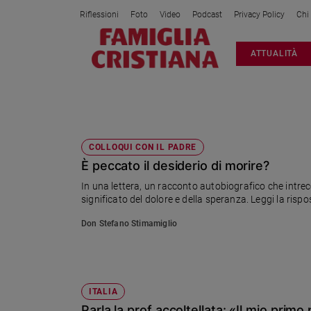
Riflessioni
Foto
Video
Podcast
Privacy Policy
Chi
Attualità
ATTUALITÀ
Italia
Cronaca
Politica
PERDONO
Mondo
Economia
COLLOQUI CON IL PADRE
È peccato il desiderio di morire?
Legalità
e
In una lettera, un racconto autobiografico che intrec
giustizia
significato del dolore e della speranza. Leggi la risp
Sport
Don Stefano Stimamiglio
Interviste
Papa
Papa
ITALIA
Parla la prof accoltellata: «Il mio prim