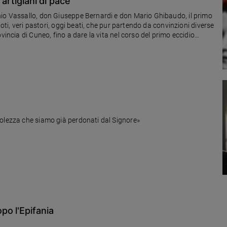
 artigiani di pace
nio Vassallo, don Giuseppe Bernardi e don Mario Ghibaudo, il primo
doti, veri pastori, oggi beati, che pur partendo da convinzioni diverse
vincia di Cuneo, fino a dare la vita nel corso del primo eccidio
o pervenire entro il 31 agosto. Il 19 settembre la proclamazione dei
volezza che siamo già perdonati dal Signore»
po l'Epifania