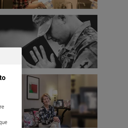
to
re
nque