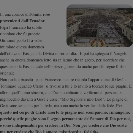
Sanremo
30mila rose
In una cornice di
2026
provenienti dall'Ecuador
,
Cinema,
Papa Francesco ha subito
Tv
ricordato che fu proprio
e
Giovanni paolo II a voler
streaming
intitolare questa domenica
Libri
dell'ottava di Pasqua alla Divina misericordia. E poi ha spiegato il Vangelo,
Musica
anche in questa domenica letto sia in latino che in greco, per ricordare che
Arte
quest'anno la Pasqua cade nello stesso giorno sia anche per chi segue il rito
orientale.
Famiglia
Non parla a braccio papa Francesco mentre ricorda l'apparizione di Gesù a
ed
Tommaso «quando Cristo si rivolse a lui e lo invitò a toccare le sue piaghe. E
educazione
allora quell’uomo sincero, quell’uomo abituato a verificare di persona, si
Genitori
inginocchiò davanti a Gesù e disse: "Mio Signore e mio Dio!".
Le piaghe di
e
Per
Gesù sono scandalo per la fede, ma sono anche la verifica della fede.
figli
questo nel corpo di Cristo risorto le piaghe non scompaiono, rimangono,
Nonni
perché quelle piaghe sono il segno permanente dell’amore di Dio per noi,
e sono indispensabili per credere in Dio. Non per credere che Dio esiste,
Coppia
ma per credere che Dio è amore, misericordia, fedeltà».
Scuola