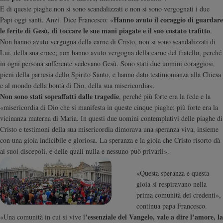
E di queste piaghe non si sono scandalizzati e non si sono vergognati i due
e
Hanno avuto il coraggio di guardare
Papi oggi santi. Anzi. Dice Francesco: «
giovani
le ferite di Gesù, di toccare le sue mani piagate e il suo costato trafitto
.
Adolescenza
Non hanno avuto vergogna della carne di Cristo, non si sono scandalizzati di
Bioetica
Lui, della sua croce; non hanno avuto vergogna della carne del fratello, perché
in ogni persona sofferente vedevano Gesù. Sono stati due uomini coraggiosi,
pieni della parresia dello Spirito Santo, e hanno dato testimonianza alla Chiesa
e al mondo della bontà di Dio, della sua misericordia».
Vai
Non sono stati sopraffatti dalle tragedie
, perché più forte era la fede e la
«misericordia di Dio che si manifesta in queste cinque piaghe; più forte era la
vicinanza materna di Maria. In questi due uomini contemplativi delle piaghe di
Riflessioni
Cristo e testimoni della sua misericordia dimorava una speranza viva, insieme
con una gioia indicibile e gloriosa. La speranza e la gioia che Cristo risorto dà
Foto
ai suoi discepoli, e delle quali nulla e nessuno può privarli».
Video
«Questa speranza e questa
gioia si respiravano nella
Podcast
prima comunità dei credenti»,
continua papa Francesco.
’essenziale del Vangelo, vale a dire l’amore, la
«Una comunità in cui si vive l
Privacy