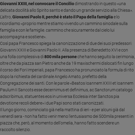
Giovanni XXIII, nel convocare il Concilio
dimostrando in questo «una
Ambiente
delicata docilità allo Spirito santo e dando un grande servizio alla Chiesa».
e
Creato
L'altro,
Giovanni Paolo II, perché è stato il Papa della famiglia
e lo
ricordiamo «proprio mentre stiamo vivendo un cammino sinodale sulla
Volontariato
famiglia e con le famiglie. cammino che sicuramente dal cielo lui
Diritti
accompagna e sostiene».
Aziende
Così papa Francesco spiega la canonizzazione di due dei suoi predessori:
di
Giovanni XXIII e Giovanni Paolo II. Alla presenza di Benedetto XVI e con
valore
una folla complessiva di
800 mila persone
che hanno seguito la cerimonia,
Caso
oltre che da piazza san Pietro anche da 19 maxischermi dislocati fin lungo
della
il corso dei Fori Imperiali, papa Francesco ha pronunciato la formula di rito
settimana
dopo la richiesta del cardinale Angelo Amato, prefetto della
Migranti
Congregazione dei santi. Con le parole «Beatos Ioannem XXIII et Ioannem
Diversità
Paulum II Sancots esse decernimus et definimus, ac Sanctorum catalogo
e
adscribimus, statuentes eos in universa Ecclesia inter Sanctos pia
inclusione
devotione recoli debere» i due Papi sono stati canonizzati.
Costume
Il lungo giorno, cominciato già nella mattina di ieri - e per alcuni già dal
venerdì sera - non ha fatto venir meno l'entusiasmo dei 500mila presenti in
Cultura
piazza che, però, al momento dell'omelia, hanno fatto scendere un
e
raccolto silenzio.
spettacoli