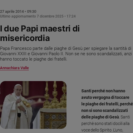
Chiesa
Chiesa
27 aprile 2014 • 09:30
Ultimo aggiornamento
7 dicembre 2025 • 17:24
Fede
I due Papi maestri di
e
spiritualità
misericordia
Santi
Papa Francesco parte dalle piaghe di Gesù per spiegare la santità di
Devozione
Giovanni XXIII e Giovanni Paolo II. Non se ne sono scandalizzati, anzi
e
hanno toccato le piaghe dei fratelli.
fede
Annachiara Valle
Parola
del
giorno
Santi perché non hanno
Santo
avuto vergogna di toccare
del
le piaghe dei fratelli, perché
giorno
non si sono scandalizzati
Società
delle piaghe di Gesù
. Santi
e
perchè sono stati docili alla
valori
voce dello Spirito. L'uno,