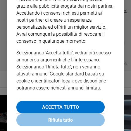
grazie alla pubblicità erogata dai nostri partner.
Visualizza tutte le riviste
Accettando i consensi richiesti permetti ai
nostri partner di creare un'esperienza
personalizzata ed offrirti un miglior servizio.
Avrai comunque la possibilità di revocare il
consenso in qualunque momento.
DIARIO G 2026-27
COLLANA ARS
❮
❯
LE GRANDI BASILICHE ITALIANE
€ 8,90
1 - 2
- € 8,90
- VOL DA 1 AL 5
€ 18,50
Selezionando 'Accetta tutto', vedrai più spesso
€ 64,50
annunci su argomenti che ti interessano.
Visualizza tutte le collection
Selezionando 'Rifiuta tutto', non verranno
attivati annunci Google standard basati su
cookie o identificatori locali; ove disponibile
potranno essere richiesti annunci limitati.
ACCETTA TUTTO
Rifiuta tutto