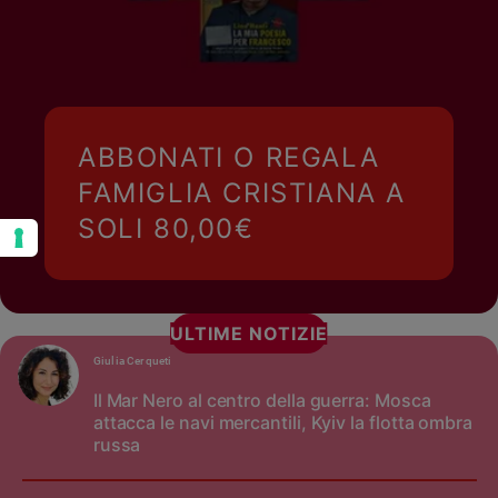
ABBONATI O REGALA
FAMIGLIA CRISTIANA A
SOLI 80,00€
ULTIME NOTIZIE
Giulia Cerqueti
Il Mar Nero al centro della guerra: Mosca
attacca le navi mercantili, Kyiv la flotta ombra
russa