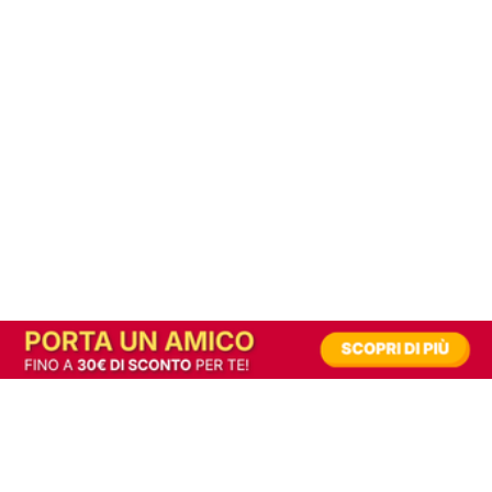
In alternativa, prova la versione digitale!
|
Abbonati
Contribuisci a mantenere questo sito gratuito
Riusciamo a fornire informazione gratuita grazie alla pubblicità erogata dai nostri
partner.
Accettando i consensi richiesti permetti ai nostri partner di creare un'esperienza