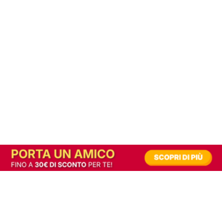
In alternativa, prova la versione digitale!
|
Abbonati
Contribuisci a mantenere questo sito gratuito
Riusciamo a fornire informazione gratuita grazie alla pubblicità erogata dai nostri
partner.
Accettando i consensi richiesti permetti ai nostri partner di creare un'esperienza