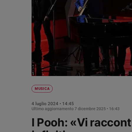
Chiesa
Chiesa
Fede
e
spiritualità
Santi
Devozione
e
fede
Parola
del
giorno
MUSICA
Santo
del
4 luglio 2024 • 14:45
giorno
Ultimo aggiornamento
7 dicembre 2025 • 16:43
Società
I Pooh: «Vi raccont
e
valori