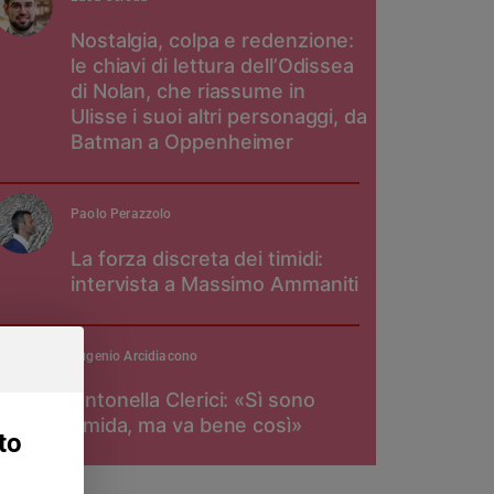
Nostalgia, colpa e redenzione:
le chiavi di lettura dell’Odissea
di Nolan, che riassume in
Ulisse i suoi altri personaggi, da
Batman a Oppenheimer
Paolo Perazzolo
La forza discreta dei timidi:
intervista a Massimo Ammaniti
Eugenio Arcidiacono
Antonella Clerici: «Sì sono
timida, ma va bene così»
to