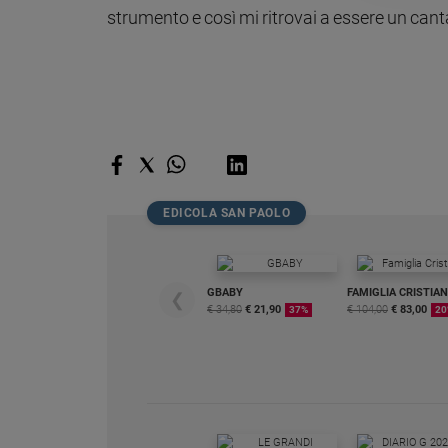
strumento e così mi ritrovai a essere un cant
Policy
Chi
siamo
Contatti
EDICOLA SAN PAOLO
Pubblicità
Registrati
GBABY
FAMIGLIA CRISTIA
❮
€ 34,80
€ 21,90
€ 104,00
€ 83,00
37%
20
Redazione
Social