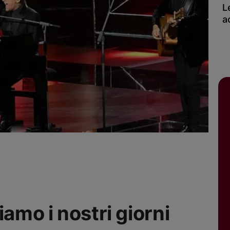
L
a
iamo i nostri giorni