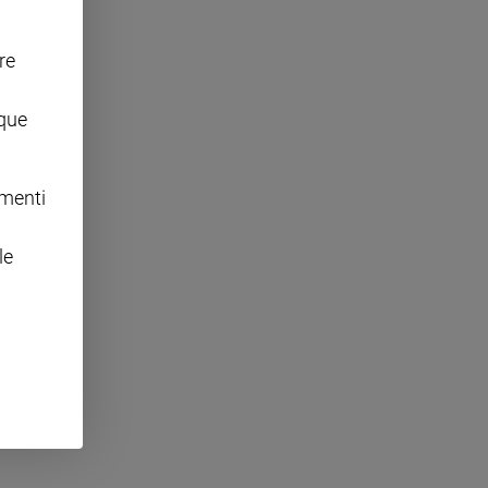
re
nque
omenti
le