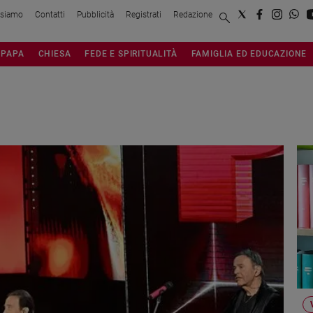
 siamo
Contatti
Pubblicità
Registrati
Redazione
PAPA
CHIESA
FEDE E SPIRITUALITÀ
FAMIGLIA ED EDUCAZIONE