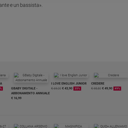
ante e un bassista».
NA
I LOVE ENGLISH JUNIOR
CREDERE
GBABY DIGITALE -
€ 69,00
€ 43,90
€ 98,80
€ 49,90
%
35%
49%
ABBONAMENTO ANNUALE
€ 16,99