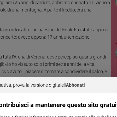
iare i 25 anni di carriera, abbiamo suonato a Livigno a
zolo di una montagna. A parte il freddo, era una
 in un locale di un paesino del Friuli. Ero stato appena
o concerto: avevo appena 17 anni, un’emozione
 tutti l’Arena di Verona, dove percepisci quanti grandi
li: «Io ho vissuto solo i primi sette anni della vita
vo avuto il piacere di tornare a condividere il palco, e
ne, in una parola dei fratelli, compresi Stefano D’Orazio
nativa, prova la versione digitale!
|
Abbonati
che il mondo continua a cantare».
o con la musica?
ontribuisci a mantenere questo sito gratui
a musica classica e lirica. Mio nonno materno dirigeva