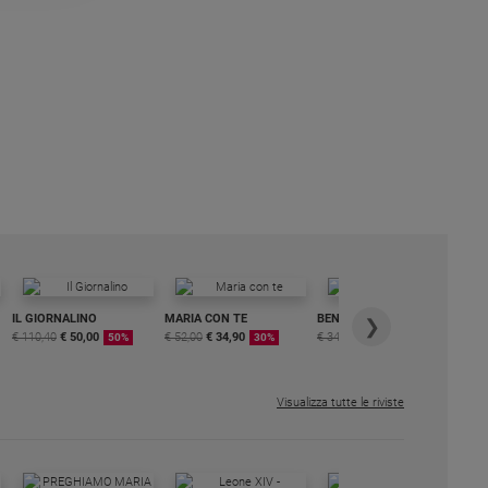
IL GIORNALINO
MARIA CON TE
BENESSERE
6 
❯
€ 110,40
€ 50,00
€ 52,00
€ 34,90
€ 34,80
€ 29,90
DI
50%
30%
15%
ME
€ 6
Visualizza tutte le riviste