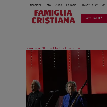
Riflessioni
Foto
Video
Podcast
Privacy Policy
Chi
Attualità
ATTUALITÀ
Italia
Cronaca
Politica
Mondo
Home page
>
Attualità
>
I Pooh: «Vi raccontiamo ...
Economia
Legalità
e
giustizia
Sport
Interviste
Papa
Papa