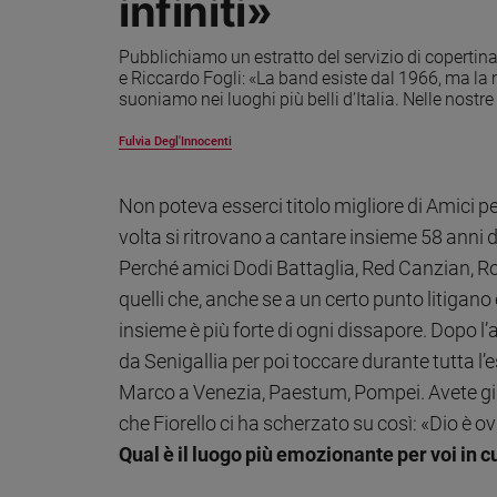
infiniti»
Ambiente
e
Pubblichiamo un estratto del servizio di copertin
Creato
e Riccardo Fogli: «La band esiste dal 1966, ma la
Volontariato
suoniamo nei luoghi più belli d’Italia. Nelle nost
Diritti
Fulvia Degl'Innocenti
Aziende
di
valore
Non poteva esserci titolo migliore di Amici p
Caso
volta si ritrovano a cantare insieme 58 anni
della
Perché amici Dodi Battaglia, Red Canzian, Ro
settimana
quelli che, anche se a un certo punto litigano 
Migranti
insieme è più forte di ogni dissapore. Dopo l’an
Diversità
e
da Senigallia per poi toccare durante tutta l’e
inclusione
Marco a Venezia, Paestum, Pompei. Avete girat
Costume
che Fiorello ci ha scherzato su così: «Dio è 
Qual è il luogo più emozionante per voi in cui
Cultura
e
spettacoli