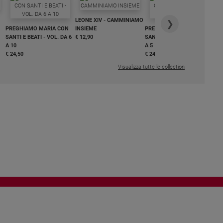
IN
LEONE XIV - CAMMINIAMO
€ 3
❯
PREGHIAMO MARIA CON
INSIEME
PREGHIAMO MARIA CON
SANTI E BEATI - VOL. DA 6
€ 12,90
SANTI E BEATI - VOL. DA 1
A 10
A 5
€ 24,50
€ 24,50
Visualizza tutte le collection