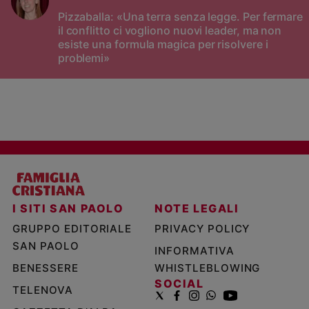
Pizzaballa: «Una terra senza legge. Per fermare
il conflitto ci vogliono nuovi leader, ma non
esiste una formula magica per risolvere i
problemi»
I SITI SAN PAOLO
NOTE LEGALI
GRUPPO EDITORIALE
PRIVACY POLICY
SAN PAOLO
INFORMATIVA
BENESSERE
WHISTLEBLOWING
SOCIAL
TELENOVA