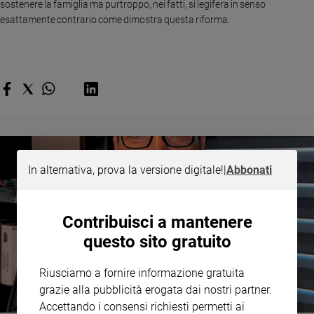
sostenere la famiglia ma purtroppo, nei fatti, si legifera in senso
e
esattamente contrario come dimostra questa riforma.
giovani
Adolescenza
Bioetica
Vai
Riflessioni
In alternativa, prova la versione digitale!
|
Abbonati
Foto
Contribuisci a mantenere
Video
questo sito gratuito
Podcast
Riusciamo a fornire informazione gratuita
grazie alla pubblicità erogata dai nostri partner.
Accettando i consensi richiesti permetti ai
Privacy