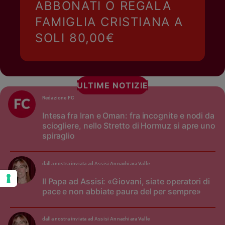
ABBONATI O REGALA
FAMIGLIA CRISTIANA A
SOLI 80,00€
ULTIME NOTIZIE
Redazione FC
Intesa fra Iran e Oman: fra incognite e nodi da
sciogliere, nello Stretto di Hormuz si apre uno
spiraglio
dalla nostra inviata ad Assisi Annachiara Valle
Il Papa ad Assisi: «Giovani, siate operatori di
pace e non abbiate paura del per sempre»
dalla nostra inviata ad Assisi Annachiara Valle