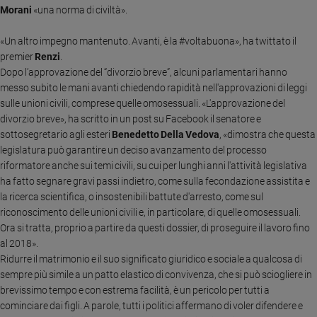
Morani
«una norma di civiltà».
Sanremo
2026
«Un altro impegno mantenuto. Avanti, è la #voltabuona», ha twittato il
Cinema,
premier
Renzi
.
Tv
Dopo l’approvazione del “divorzio breve”, alcuni parlamentari hanno
e
messo subito le mani avanti chiedendo rapidità nell'approvazioni di leggi
streaming
sulle unioni civili, comprese quelle omosessuali. «L'approvazione del
Libri
divorzio breve», ha scritto in un post su Facebook il senatore e
Musica
sottosegretario agli esteri
Benedetto Della Vedova
, «dimostra che questa
legislatura può garantire un deciso avanzamento del processo
Arte
riformatore anche sui temi civili, su cui per lunghi anni l'attività legislativa
ha fatto segnare gravi passi indietro, come sulla fecondazione assistita e
Famiglia
ed
la ricerca scientifica, o insostenibili battute d'arresto, come sul
educazione
riconoscimento delle unioni civili e, in particolare, di quelle omosessuali.
Ora si tratta, proprio a partire da questi dossier, di proseguire il lavoro fino
Genitori
al 2018».
e
Ridurre il matrimonio e il suo significato giuridico e sociale a qualcosa di
figli
sempre più simile a un patto elastico di convivenza, che si può sciogliere in
Nonni
brevissimo tempo e con estrema facilità, è un pericolo per tutti a
Coppia
cominciare dai figli. A parole, tutti i politici affermano di voler difendere e
Scuola