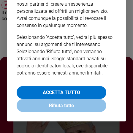
nostri partner di creare un'esperienza
VIDEO
Policy
personalizzata ed offrirti un miglior servizio.
Il nuovo numero di Famiglia Cristiana raccontato dal
condirettore.
Avrai comunque la possibilità di revocare il
Chi
consenso in qualunque momento.
siamo
Selezionando 'Accetta tutto', vedrai più spesso
annunci su argomenti che ti interessano.
Contatti
Selezionando 'Rifiuta tutto', non verranno
attivati annunci Google standard basati su
Pubblicità
cookie o identificatori locali; ove disponibile
potranno essere richiesti annunci limitati.
Registrati
Redazione
ACCETTA TUTTO
Rifiuta tutto
Social