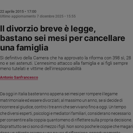
Chiesa
Chiesa
22 aprile 2015 • 17:00
Ultimo aggiornamento
7 dicembre 2025 • 15:55
Fede
Il divorzio breve è legge,
e
spiritualità
bastano sei mesi per cancellare
Santi
una famiglia
Devozione
e
Sì definitivo della Camera che ha approvato la riforma con 398 sì, 28
no e sei astenuti. L'ennesimo attacco alla famiglia e ai figli sempre
fede
meno tutelati e vittime dell'irresponsabilità
Parola
Antonio Sanfrancesco
del
giorno
Santo
Da oggi in Italia basteranno appena sei mesi per rompere il legame
del
matrimoniale ed essere divorziati; al massimo un anno, se si decide di
giorno
ricorrere al giudice, contro i tre anni che servivano fino a oggi. Un tempo
che diversi esperti, psicologi e mediatori familiari, considerano necessario
Società
per consentire alla coppia quantomeno di riflettere sulla propria decisione.
e
Soprattutto se ci sono di mezzo i figli. Non sono poche le coppie che magari
valori
dopo un attento esame e una pausa di riflessione, opportunamente