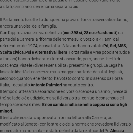
Ambiente
aiutati, cambiano idea e non si separano più.
e
Creato
Il Parlamento ha offerto dunque una prova di forza trasversale a danno,
Volontariato
ancora una volta, della famiglia.
Diritti
Con l’approvazione in via definitiva (
con 398 sì, 28 no e 6 astenuti
) da
parte della Camera la riforma delle norme sul divorzio, a 41 anni dal
Aziende
referendum del 1974, è cosa fatta. A favore hanno votato
Pd, Sel, M5S,
di
valore
Scelta civica, Psi e Alternativa libera
. Forza Italia e Area popolare (Udc e
alfaniani) hanno dichiarato il loro sì lasciando, però, anche libertà di
Caso
coscienza, viste le «diverse sensibilità» presenti nei gruppi. La Lega ha
della
lasciato libertà di coscienza ma la maggior parte dei deputati leghisti,
settimana
secondo quanto viene riferito, ha votato contro. In dissenso da Forza
Migranti
Italia, il deputato
Antonio Palmieri
ha votato contro.
Diversità
Il tempo di attesa tra separazione e divorzio scende a un anno (invece di
e
tre) se l'addio è giudiziale, ma se il divorzio tra i coniugi è consensuale il
inclusione
tempo scende a 6 mesi.
E non cambia nulla se nella coppia ci sono figli
Costume
minori.
Il testo che era
stato approvato in prima lettura alla Camera, poi
Cultura
modificato al Senato - con lo stralcio della norma che prevedeva il divorzio
e
immediato ma non solo – è stato definito dalla relatrice del Pd
Alessia
spettacoli