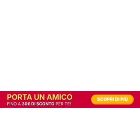
In alternativa, prova la versione digitale!
|
Abbonati
Contribuisci a mantenere questo sito gratuito
Riusciamo a fornire informazione gratuita grazie alla pubblicità erogata dai nostri
partner.
Accettando i consensi richiesti permetti ai nostri partner di creare un'esperienza