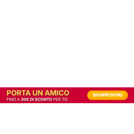
In alternativa, prova la versione digitale!
|
Abbonati
Contribuisci a mantenere questo sito gratuito
Riusciamo a fornire informazione gratuita grazie alla pubblicità erogata dai nostri
partner.
Accettando i consensi richiesti permetti ai nostri partner di creare un'esperienza