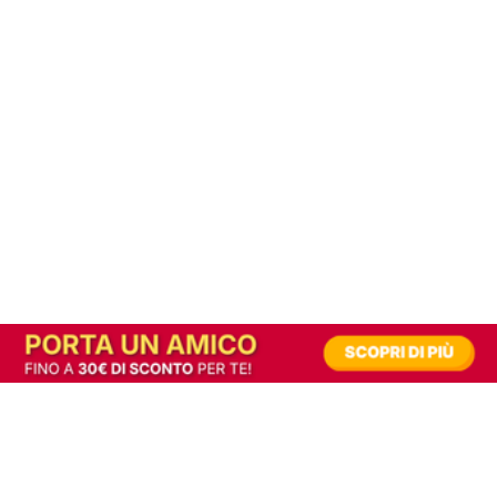
In alternativa, prova la versione digitale!
|
Abbonati
Contribuisci a mantenere questo sito gratuito
Riusciamo a fornire informazione gratuita grazie alla pubblicità erogata dai nostri
partner.
Accettando i consensi richiesti permetti ai nostri partner di creare un'esperienza