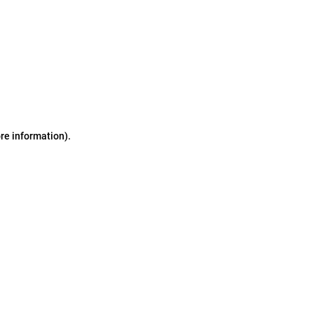
ore information)
.