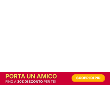
In alternativa, prova la versione digitale!
|
Abbonati
Contribuisci a mantenere questo sito gratuito
Riusciamo a fornire informazione gratuita grazie alla pubblicità erogata dai nostri
partner.
Accettando i consensi richiesti permetti ai nostri partner di creare un'esperienza