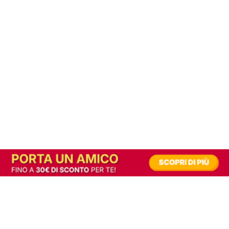
In alternativa, prova la versione digitale!
|
Abbonati
Contribuisci a mantenere questo sito gratuito
Riusciamo a fornire informazione gratuita grazie alla pubblicità erogata dai nostri
partner.
Accettando i consensi richiesti permetti ai nostri partner di creare un'esperienza