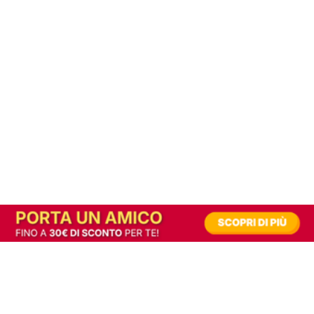
In alternativa, prova la versione digitale!
|
Abbonati
Contribuisci a mantenere questo sito gratuito
Riusciamo a fornire informazione gratuita grazie alla pubblicità erogata dai nostri
partner.
Accettando i consensi richiesti permetti ai nostri partner di creare un'esperienza