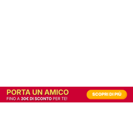
In alternativa, prova la versione digitale!
|
Abbonati
Contribuisci a mantenere questo sito gratuito
Riusciamo a fornire informazione gratuita grazie alla pubblicità erogata dai nostri
partner.
Accettando i consensi richiesti permetti ai nostri partner di creare un'esperienza