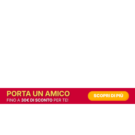
In alternativa, prova la versione digitale!
|
Abbonati
Contribuisci a mantenere questo sito gratuito
Riusciamo a fornire informazione gratuita grazie alla pubblicità erogata dai nostri
partner.
Accettando i consensi richiesti permetti ai nostri partner di creare un'esperienza