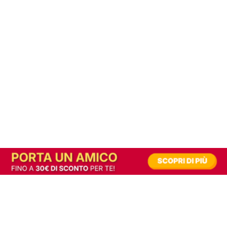
In alternativa, prova la versione digitale!
|
Abbonati
Contribuisci a mantenere questo sito gratuito
Riusciamo a fornire informazione gratuita grazie alla pubblicità erogata dai nostri
partner.
Accettando i consensi richiesti permetti ai nostri partner di creare un'esperienza