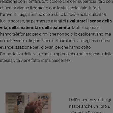
relazione con i lontani, tutti coloro che con superficialità o con
Sanremo
difficoltà vivono il contatto con la vita ecclesiale. Infatti,
2026
l'arrivo di Luigi, il bimbo che è stato lasciato nella culla il 19
Cinema,
luglio scorso, ha permesso a tanti di
rivalutate il senso della
Tv
vita, della maternità e della paternità
. Molte coppie mi
e
hanno telefonato per dirmi che non solo lo desideravano, ma
streaming
si mettevano a disposizione del bambino. Un segno di nuova
Libri
evangelizzazione per i giovani perché hanno colto
Musica
l'importanza della vita e non lo spreco che molto spesso della
Arte
stessa vita viene fatto in età nascente».
Famiglia
ed
educazione
Genitori
e
figli
Nonni
Dall'esperienza di Luigi
Coppia
nasce anche un libro
È
Scuola
vita
(edito Pozzo di