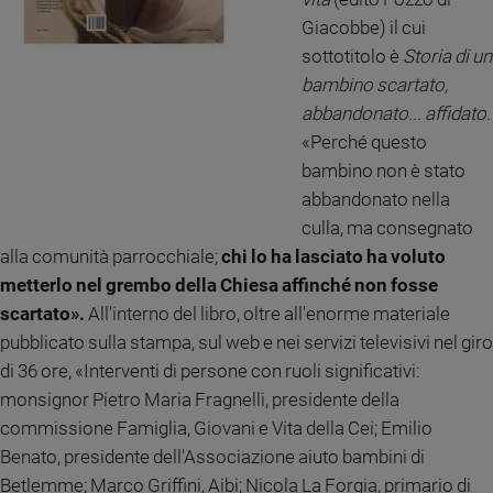
e
Giacobbe) il cui
giovani
sottotitolo è
Storia di un
Adolescenza
bambino scartato,
Bioetica
abbandonato... affidato
.
«Perché questo
bambino non è stato
Vai
abbandonato nella
culla, ma consegnato
alla comunità parrocchiale;
chi lo ha lasciato ha voluto
Riflessioni
metterlo nel grembo della Chiesa affinché non fosse
scartato».
All'interno del libro, oltre all'enorme materiale
Foto
pubblicato sulla stampa, sul web e nei servizi televisivi nel giro
di 36 ore, «Interventi di persone con ruoli significativi:
Video
monsignor Pietro Maria Fragnelli, presidente della
commissione Famiglia, Giovani e Vita della Cei; Emilio
Podcast
Benato, presidente dell'Associazione aiuto bambini di
Privacy
Betlemme; Marco Griffini, Aibi; Nicola La Forgia, primario di