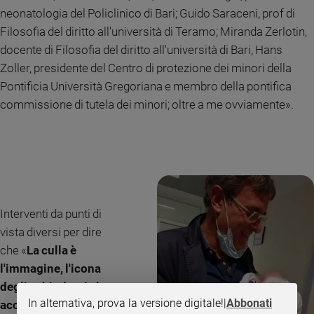
neonatologia del Policlinico di Bari; Guido Saraceni, prof di
Policy
Filosofia del diritto all'università di Teramo; Miranda Zerlotin,
docente di Filosofia del diritto all'università di Bari, Hans
Chi
Zoller, presidente del Centro di protezione dei minori della
siamo
Pontificia Università Gregoriana e membro della pontifica
commissione di tutela dei minori; oltre a me ovviamente».
Contatti
Pubblicità
Registrati
Interventi da punti di
Redazione
vista diversi per dire
che «
La culla è
Social
l'immagine, l'icona
degli schiodanti che
In alternativa, prova la versione digitale!
|
Abbonati
accolgono la vita