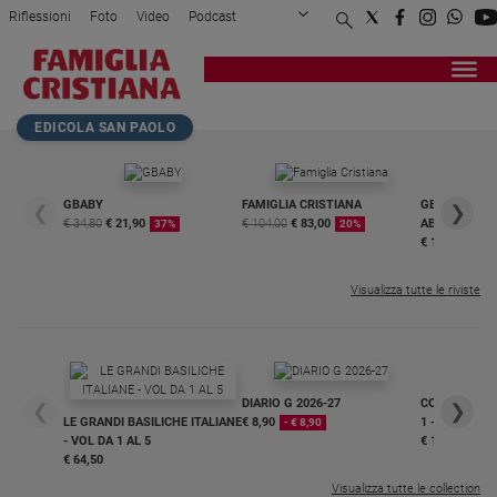
Riflessioni
Foto
Video
Podcast
Privacy Policy
Chi siamo
Contatti
Pubblicità
Attualità
Registrati
Redazione
Italia
Home page
>
Attualità
>
«La nostra culla è il gr...
EDICOLA SAN PAOLO
Cronaca
Politica
Mondo
GBABY
FAMIGLIA CRISTIANA
GBABY DIGITA
❮
❯
€ 34,80
€ 21,90
€ 104,00
€ 83,00
ABBONAMEN
37%
20%
Economia
€ 16,99
Legalità
e
Visualizza tutte le riviste
giustizia
Sport
Interviste
DIARIO G 2026-27
COLLANA ARS
❮
❯
Papa
LE GRANDI BASILICHE ITALIANE
€ 8,90
1 - 2
- € 8,90
- VOL DA 1 AL 5
€ 18,50
Papa
€ 64,50
Visualizza tutte le collection