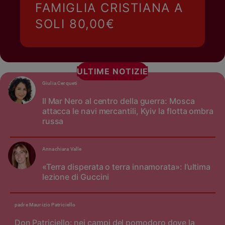
FAMIGLIA CRISTIANA A
SOLI 80,00€
ULTIME NOTIZIE
Giulia Cerqueti
Il Mar Nero al centro della guerra: Mosca
attacca le navi mercantili, Kyiv la flotta ombra
russa
Annachiara Valle
«Terra disperata o terra innamorata»: l’ultima
lezione di Guccini
padre Maurizio Patriciello
Don Patriciello: nei campi del pomodoro dove la