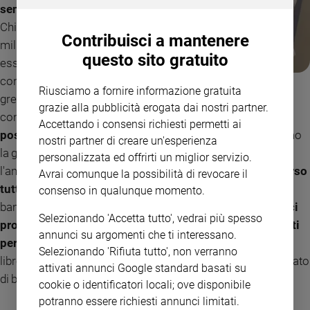
senza disperderla
. La
Chiesa del terzo
Contribuisci a mantenere
millennio non dovrà più
questo sito gratuito
essere dei piangenti
con le sue norme
Riusciamo a fornire informazione gratuita
grette, ma di schiodanti che tolgono i crocifissi ancora
grazie alla pubblicità erogata dai nostri partner.
conficcati nella terra e rendono il mondo
un mondo in cui
Accettando i consensi richiesti permetti ai
possiamo e dobbiamo diventare tutti fratelli
. Più togliamo
nostri partner di creare un'esperienza
la gente dai drammi della loro vita e più comunichiamo
personalizzata ed offrirti un miglior servizio.
l'amore di Gesù. Ecco perché
la culla è una mano tesa verso
Avrai comunque la possibilità di revocare il
tutti
quasi a dover dire che il problema non è di chi lascia il
consenso in qualunque momento.
bambino o lo accoglie, ma di tutti quanti.
La culla termica ci
Selezionando 'Accetta tutto', vedrai più spesso
provoca a essere responsabili e soprattutto coinvolgenti
annunci su argomenti che ti interessano.
per dare credito al futuro.
Ogni vita che nasce è infatti un
Selezionando 'Rifiuta tutto', non verranno
libro aperto sul futuro che non va mai macchiato, ma colorato
attivati annunci Google standard basati su
di bellezza».
cookie o identificatori locali; ove disponibile
potranno essere richiesti annunci limitati.