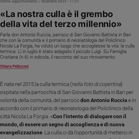
Ultimo aggiornamento
7 dicembre 2025 • 17:21
Ambiente
e
«La nostra culla è il grembo
Creato
della vita del terzo millennio»
Volontariato
Diritti
Parla don Antonio Ruccia, parroco di San Giovanni Battista in Bari
che con la comunità e il primario di neonatologia del Policlinico
Aziende
Nicola La Forgia, ha voluto un luogo che accogliesse la vita: la culla
di
termica. Lì in luglio è stato adagiato il piccolo Luigi. Su Famiglia
valore
Cristiana (n.6) in edicola, il racconto del suo ritrovamento.
Caso
Chiara Pelizzoni
della
settimana
Migranti
È nata nel 2015 la culla termica (
nella foto di copertina
)
Diversità
ospitata nella parrocchia di San Giovanni Battista in Bari per
e
volontà della comunità, del parroco
don Antonio Ruccia
e in
inclusione
accordo con il primario di neonatologia del Policlinico della
Costume
città Nicola La Forgia. «
Con l'intento di dialogare con il
mondo, di essere un segno di accoglienza e di nuova
Cultura
e
evangelizzazione
. La culla ci dà l'opportunità di metterci in
spettacoli