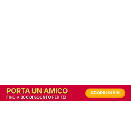
In alternativa, prova la versione digitale!
|
Abbonati
Contribuisci a mantenere questo sito gratuito
Riusciamo a fornire informazione gratuita grazie alla pubblicità erogata dai nostri
partner.
Accettando i consensi richiesti permetti ai nostri partner di creare un'esperienza