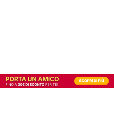
In alternativa, prova la versione digitale!
|
Abbonati
Contribuisci a mantenere questo sito gratuito
Riusciamo a fornire informazione gratuita grazie alla pubblicità erogata dai nostri
partner.
Accettando i consensi richiesti permetti ai nostri partner di creare un'esperienza