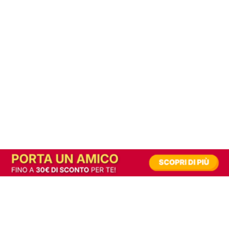
In alternativa, prova la versione digitale!
|
Abbonati
Contribuisci a mantenere questo sito gratuito
Riusciamo a fornire informazione gratuita grazie alla pubblicità erogata dai nostri
partner.
Accettando i consensi richiesti permetti ai nostri partner di creare un'esperienza