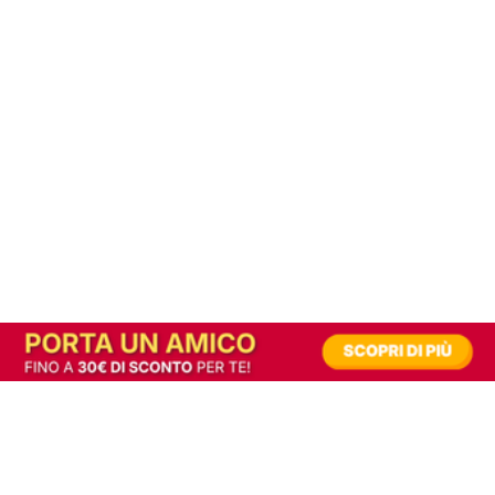
In alternativa, prova la versione digitale!
|
Abbonati
Contribuisci a mantenere questo sito gratuito
Riusciamo a fornire informazione gratuita grazie alla pubblicità erogata dai nostri
partner.
Accettando i consensi richiesti permetti ai nostri partner di creare un'esperienza