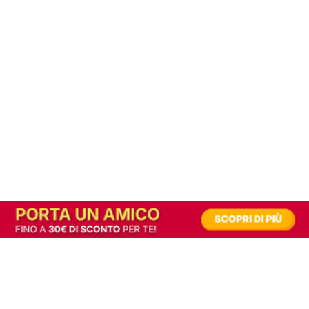
In alternativa, prova la versione digitale!
|
Abbonati
Contribuisci a mantenere questo sito gratuito
Riusciamo a fornire informazione gratuita grazie alla pubblicità erogata dai nostri
partner.
Accettando i consensi richiesti permetti ai nostri partner di creare un'esperienza