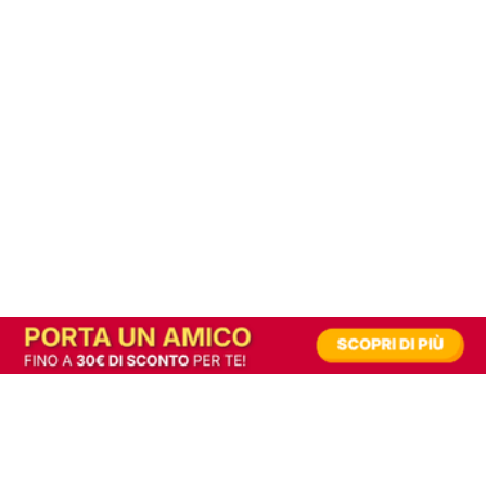
In alternativa, prova la versione digitale!
|
Abbonati
Contribuisci a mantenere questo sito gratuito
Riusciamo a fornire informazione gratuita grazie alla pubblicità erogata dai nostri
partner.
Accettando i consensi richiesti permetti ai nostri partner di creare un'esperienza