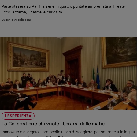
Parte stasera su Rai 1 la serie in quattro puntate ambientata a Trieste.
Policy
Ecco la trama, il cast e le curiosità
Eugenio Arcidiacono
Chi
siamo
Contatti
Pubblicità
Registrati
Redazione
Social
L'ESPERIENZA
La Cei sostiene chi vuole liberarsi dalle mafie
Rinnovato e allargato il protocollo Liberi di scegliere, per sottrarre alla logica