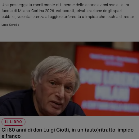
Una passeggiata monitorante di Libera e delle associazioni svela l’altra
Sanremo
faccia di Milano-Cortina 2026: extracosti, privatizzazione degli spazi
2026
pubblici, volontari senza alloggio e un’eredità olimpica che rischia di restare
solo nelle mani dei privati.
Cinema,
Luca Cereda
Tv
e
streaming
Libri
Musica
Arte
Famiglia
ed
educazione
Genitori
e
figli
Nonni
IL LIBRO
Gli 80 anni di don Luigi Ciotti, in un (auto)ritratto limpido
Coppia
e franco
Scuola