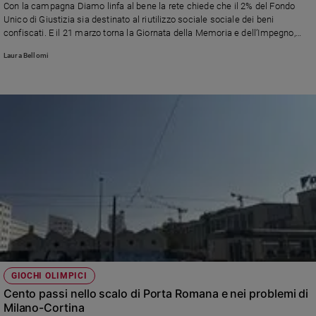
Con la campagna Diamo linfa al bene la rete chiede che il 2% del Fondo
Ambiente
Unico di Giustizia sia destinato al riutilizzo sociale sociale dei beni
e
confiscati. E il 21 marzo torna la Giornata della Memoria e dell’Impegno,
Creato
quest’anno a Torino
Laura Bellomi
Volontariato
Diritti
Aziende
di
valore
Caso
della
settimana
Migranti
Diversità
e
inclusione
Costume
GIOCHI OLIMPICI
Cultura
Cento passi nello scalo di Porta Romana e nei problemi di
e
Milano-Cortina
spettacoli