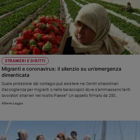
STRANIERI E DIRITTI
Migranti e coronavirus: il silenzio su un'emergenza
dimenticata
Quale protezione dal contagio può esistere nei Centri straordinari
d’accoglienza per migranti o nelle baraccopoli dove s’ammassano tanti
lavoratori stranieri nel nostro Paese? Un appello firmato da 250
associazioni ricorda che l'emergenza sta mettendo a rischio i fondamentali
Alberto Laggia
diritti delle categorie più deboli. E avanza delle proposte.