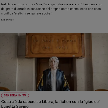
e
Nel libro scritto con Toni Mira, "Vi auguro di essere eretici", l'augurio a noi
del prete di strada in occasione del proprio compleanno: ecco che cosa
giovani
significa "eretici" (senza fare spoiler)
Adolescenza
Elisa Chiari
Bioetica
Vai
Riflessioni
Foto
Video
Podcast
STASERA IN TV
Cosa c'è da sapere su Libera, la fiction con la "giudice"
Privacy
Lunetta Savino