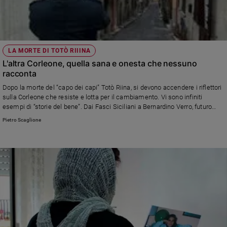
LA MORTE DI TOTÒ RIIINA
L'altra Corleone, quella sana e onesta che nessuno
racconta
Dopo la morte del “capo dei capi” Totò Riina, si devono accendere i riflettori
sulla Corleone che resiste e lotta per il cambiamento. Vi sono infiniti
esempi di “storie del bene”. Dai Fasci Siciliani a Bernardino Verro, futuro
sindaco socialista e illustre vittima della mafia. Moltissimi cattolici
Pietro Scaglione
militarono nel movimento, nonostante gli assurdi veti di alcuni parroci legati
a formazioni conservatrici e preoccupati dall’avanzata del socialismo