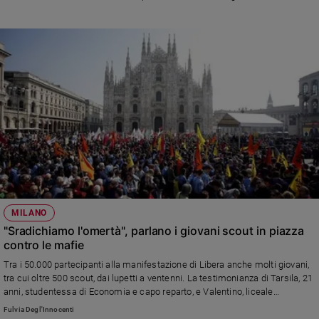
MILANO
"Sradichiamo l'omertà", parlano i giovani scout in piazza
contro le mafie
Tra i 50.000 partecipanti alla manifestazione di Libera anche molti giovani,
tra cui oltre 500 scout, dai lupetti a ventenni. La testimonianza di Tarsila, 21
anni, studentessa di Economia e capo reparto, e Valentino, liceale
diciottenne: "Tutti noi dobbiamo fare la nostra parte per una cultura della
Fulvia Degl'Innocenti
legalità e del senso collettivo"