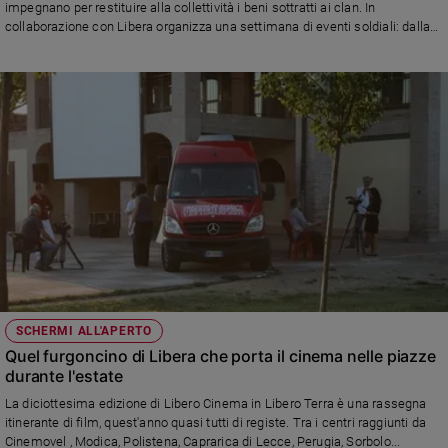
impegnano per restituire alla collettività i beni sottratti ai clan. In
collaborazione con Libera organizza una settimana di eventi soldiali: dalla
bicicletta agli incontri con Nando Dalla Chiesa, dalle cene al concerto di una
band di carcerati di Bollate
SCHERMI ALL'APERTO
Quel furgoncino di Libera che porta il cinema nelle piazze
durante l'estate
La diciottesima edizione di Libero Cinema in Libero Terra è una rassegna
itinerante di film, quest'anno quasi tutti di registe. Tra i centri raggiunti da
Cinemovel , Modica, Polistena, Caprarica di Lecce, Perugia, Sorbolo...