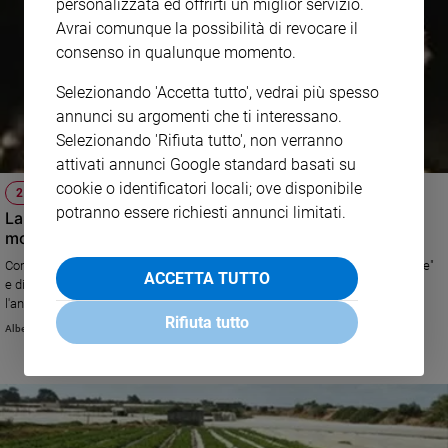
personalizzata ed offrirti un miglior servizio.
Avrai comunque la possibilità di revocare il
consenso in qualunque momento.
Selezionando 'Accetta tutto', vedrai più spesso
annunci su argomenti che ti interessano.
Selezionando 'Rifiuta tutto', non verranno
attivati annunci Google standard basati su
cookie o identificatori locali; ove disponibile
25 APRILE
potranno essere richiesti annunci limitati.
La festa vista dai giovani: "La liberazione? Ripartire in
modo nuovo"
Come vivono la ricorrenza del 25 aprile due attivisti del "Fridays For Future"
ACCETTA TUTTO
e di "Libera". "La memoria storica è la profilassi della democrazia e
l'antidoto al rischio di nuovi totalitarismi".
Rifiuta tutto
Alberto Laggia