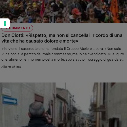
IL COMMENTO
Don Ciotti: «Rispetto, ma non si cancella il ricordo di una
vita che ha causato dolore e morte»
Interviene il sacerdote che ha fondato il Gruppo Abele e Libera. «Non solo
Riina non si è pentito del male commesso, ma lo ha rivendicato. Mi auguro
che, almeno nel momento della morte, abbia avuto il coraggio di guardare
nel profondo di sé e di aprirsi così alla misericordia di Dio». Sul prossimo
Alberto Chiara
numero di Famiglia Cristiana, in edicola da giovedì 23 novembre, l'intervista
completa.