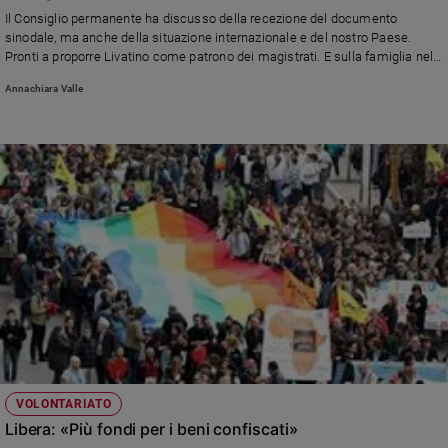
Chiesa
Il Consiglio permanente ha discusso della recezione del documento
Chiesa
sinodale, ma anche della situazione internazionale e del nostro Paese.
Pronti a proporre Livatino come patrono dei magistrati. E sulla famiglia nel
bosco chiede di spegnere le telecamere
Fede
Annachiara Valle
e
spiritualità
Santi
Devozione
e
fede
Parola
del
giorno
Santo
del
giorno
Società
VOLONTARIATO
e
Libera: «Più fondi per i beni confiscati»
valori