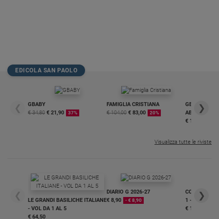
EDICOLA SAN PAOLO
GBABY
FAMIGLIA CRISTIANA
GBABY DIGITA
❮
❯
€ 34,80
€ 21,90
€ 104,00
€ 83,00
ABBONAMEN
37%
20%
€ 16,99
Visualizza tutte le riviste
DIARIO G 2026-27
COLLANA ARS
❮
❯
LE GRANDI BASILICHE ITALIANE
€ 8,90
1 - 2
- € 8,90
- VOL DA 1 AL 5
€ 18,50
€ 64,50