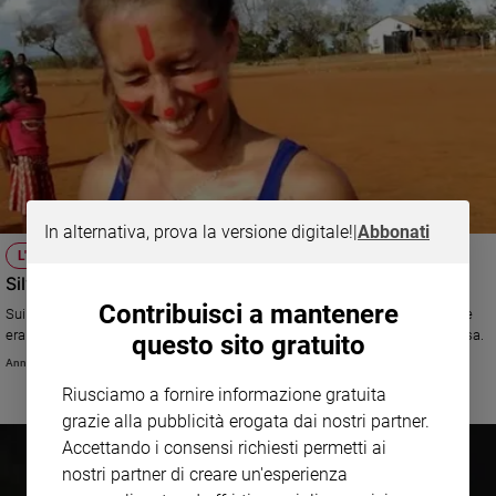
In alternativa, prova la versione digitale!
|
Abbonati
L'EVENTO
Silvia Romano libera
Contribuisci a mantenere
Sui social esplode la gioia per la liberazione della cooperante italiana che
era stata sequestrata oltre un anno e mezzo fa. Domenica il rientro a casa.
questo sito gratuito
Annachiara Valle
Riusciamo a fornire informazione gratuita
grazie alla pubblicità erogata dai nostri partner.
Accettando i consensi richiesti permetti ai
nostri partner di creare un'esperienza