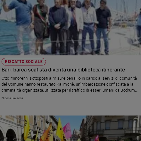
RISCATTO SOCIALE
Bari, barca scafista diventa una biblioteca itinerante
Otto minorenni sottoposti a misure penali o in carico ai servizi di comunità
del Comune hanno restaurato Kalimchè, un'imbarcazione confiscata alla
criminalità organizzata, utilizzata per il traffico di esseri umani da Bodrum
(Turchia) a Otranto e concessa dal ministero della Giustizia per le attività di
Nicola Lavacca
riabilitazione dei giovani in situazione di disagio. All'inaugurazione, anche
don Luigi Ciotti.