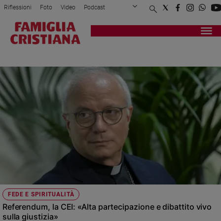
Riflessioni
Foto
Video
Podcast
Privacy Policy
Chi siamo
Contatti
Pubblicità
Attualità
Registrati
Redazione
Italia
LIBERA
Cronaca
Politica
Mondo
Economia
Legalità
e
giustizia
Sport
Interviste
Papa
FEDE E SPIRITUALITÀ
Papa
Referendum, la CEI: «Alta partecipazione e dibattito vivo
sulla giustizia»