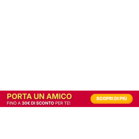
In alternativa, prova la versione digitale!
|
Abbonati
Contribuisci a mantenere questo sito gratuito
Riusciamo a fornire informazione gratuita grazie alla pubblicità erogata dai nostri
partner.
Accettando i consensi richiesti permetti ai nostri partner di creare un'esperienza