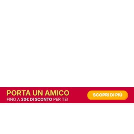
In alternativa, prova la versione digitale!
|
Abbonati
Contribuisci a mantenere questo sito gratuito
Riusciamo a fornire informazione gratuita grazie alla pubblicità erogata dai nostri
partner.
Accettando i consensi richiesti permetti ai nostri partner di creare un'esperienza