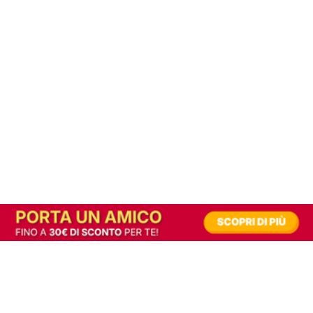
In alternativa, prova la versione digitale!
|
Abbonati
Contribuisci a mantenere questo sito gratuito
Riusciamo a fornire informazione gratuita grazie alla pubblicità erogata dai nostri
partner.
Accettando i consensi richiesti permetti ai nostri partner di creare un'esperienza