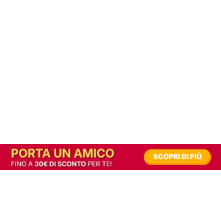
In alternativa, prova la versione digitale!
|
Abbonati
Contribuisci a mantenere questo sito gratuito
Riusciamo a fornire informazione gratuita grazie alla pubblicità erogata dai nostri
partner.
Accettando i consensi richiesti permetti ai nostri partner di creare un'esperienza