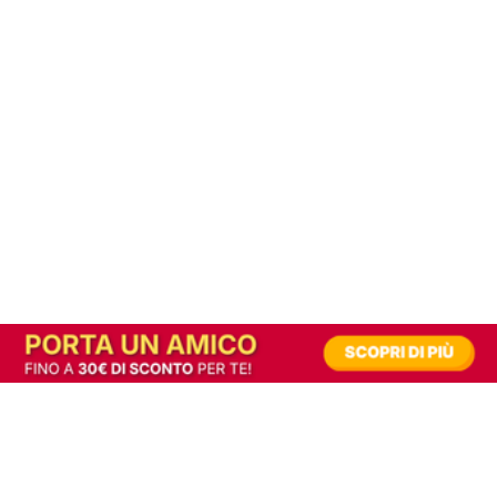
In alternativa, prova la versione digitale!
|
Abbonati
Contribuisci a mantenere questo sito gratuito
Riusciamo a fornire informazione gratuita grazie alla pubblicità erogata dai nostri
partner.
Accettando i consensi richiesti permetti ai nostri partner di creare un'esperienza